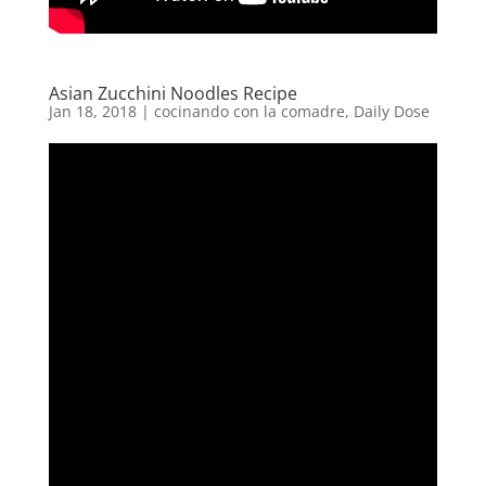
Asian Zucchini Noodles Recipe
Jan 18, 2018
|
cocinando con la comadre
,
Daily Dose