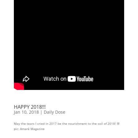
HAPPY 2018!!!
Jan 10, 2018
|
Daily Dose
May the tears I cried in 2017 be the nourishment to the soil of 2018! 🌸
pic: Amaré Magazine