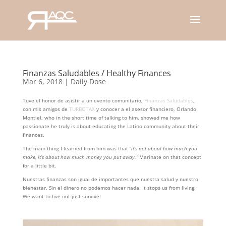
Finanzas Saludables / Healthy Finances
Mar 6, 2018
|
Daily Dose
Tuve el honor de asistir a un evento comunitario,
Finanzas Saludables
,
con mis amigos de
TURBOTAX
y conocer a el asesor financiero, Orlando
Montiel, who in the short time of talking to him, showed me how
passionate he truly is about educating the Latino community about their
finances.
The main thing I learned from him was that “
it’s not about how much you
make,
it’s about how much money you put away.”
Marinate on that concept
for a little bit.
Nuestras finanzas son igual de importantes que nuestra salud y nuestro
bienestar. Sin el dinero no podemos hacer nada. It stops us from living.
We want to live not just survive!