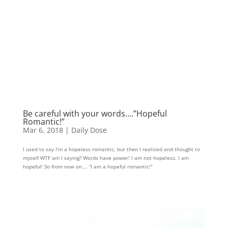
Be careful with your words….”Hopeful
Romantic!”
Mar 6, 2018
|
Daily Dose
I used to say I’m a hopeless romantic, but then I realized and thought to
myself WTF am I saying? Words have power! I am not hopeless, I am
hopeful! So from now on…. “I am a hopeful romantic!”