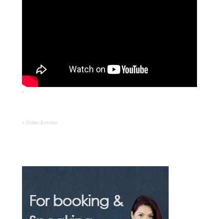
`
« Older Entries